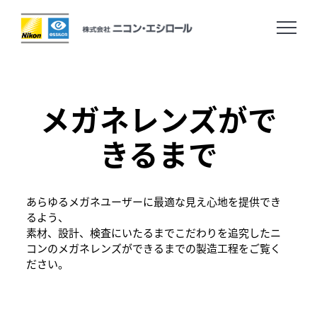
ホーム
Home
メガネレンズがで
ニュース
News
きるまで
企業情報
Company
あらゆるメガネユーザーに最適な見え心地を提供でき
るよう、
素材、設計、検査にいたるまでこだわりを追究したニ
採用に関する情報
Careers
コンのメガネレンズができるまでの製造工程をご覧く
ださい。
お問い合わせ
Contact