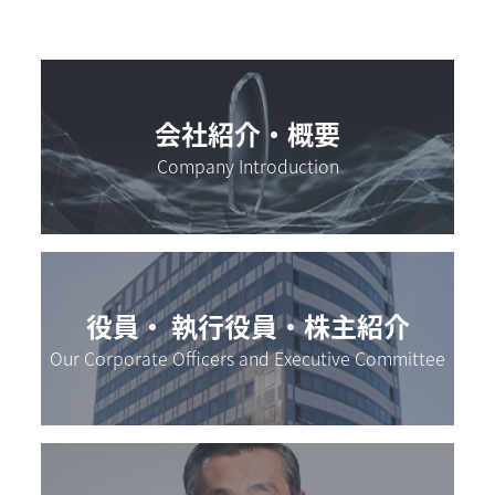
濃いカラーまで作ることができます。
ニコンのコーティングは、レンズが傷
つきにくく、耐久性があり、鮮明で明る
UV加工が、素材にされていないレンズの場合に
い視界を確保します
。 汚れが付きにくく、
出
お客様の大切なレンズをお届けするために、
は、この染色工程でUV加工が行われます。
不快な反射を抑え、アウトドアやパソコン作業
荷前の最終工程でくまなくレンズを検
会社紹介・概要
などの場面に対応するコーティングもあり、
査
。まず、傷や欠陥がないか目視検査により確
Company Introduction
様々なメリットや機能性を備えています。
認を行います。
コーティングは蒸着装置で施され、レンズの両
次にレンズが必要な仕様を満たしていることを
届いたレンズをカットし、
眼鏡店では、
面に極めて薄い複数の膜を真空蒸着させるナノ
確認するための機械を使用した検査が実施され
お客様がお選びになったフレームに枠入
技術を応用したプロセスによって行われます。
ます。検査に合格したレンズは、出荷され、眼
れをして
メガネとして完成させます。
役員・ 執行役員・株主紹介
鏡店に届けられます。
レンズの薄さを維持しながら各種の機能を持っ
Our Corporate Officers and Executive Committee
お選びになったフレームがお顔にフィットする
たコーティング膜の層を重ねることができま
フィッティング調整
よう最終の
を行い、見
す。
え心地を確認してお渡しいたします。