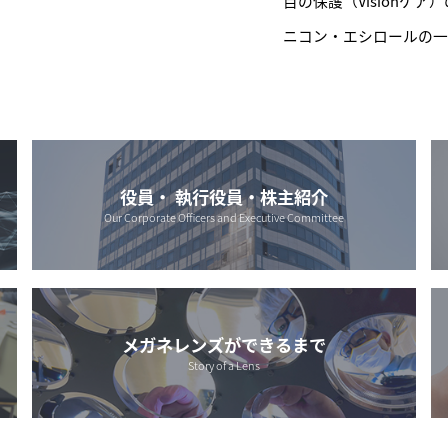
目の保護（Visionケ
ニコン・エシロールの
役員・ 執行役員・株主紹介
Our Corporate Officers and Executive Committee
メガネレンズができるまで
Story of a Lens