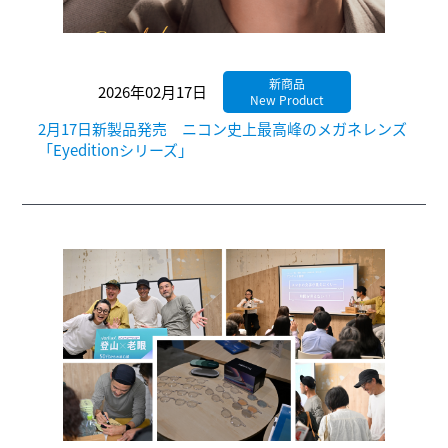
販売店様用ログイン
新商品
2026年02月17日
New Product
2月17日新製品発売 ニコン史上最高峰のメガネレンズ
「Eyeditionシリーズ」
株式会社ニコ
ESSILOR INTERNATIONA