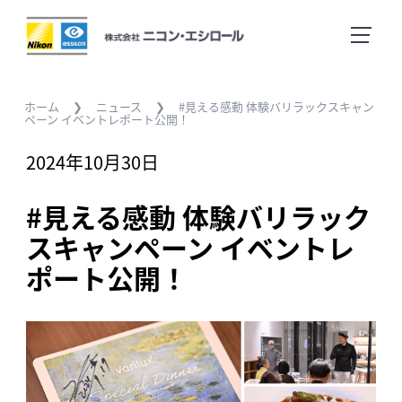
ホーム
Home
ホーム
❯
ニュース
❯
#見える感動 体験バリラックスキャン
ペーン イベントレポート公開！
2024年10月30日
ニュース
News
#見える感動 体験バリラック
スキャンペーン イベントレ
企業情報
Company
ポート公開！
採用に関する情報
Careers
お問い合わせ
Contact