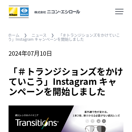
ホーム
Home
ホーム
❯
ニュース
❯
「＃トランジションズをかけていこ
う」Instagram キャンペーンを開始しました
2024年07月10日
ニュース
News
「＃トランジションズをかけ
ていこう」Instagram キャ
企業情報
Company
ンペーンを開始しました
採用に関する情報
Careers
お問い合わせ
Contact