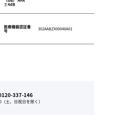
（dB） HFA
±4dB
医療機器認証番
302AABZX00046A01
号
0120-337-146
17:00（土、日祝日を除く）