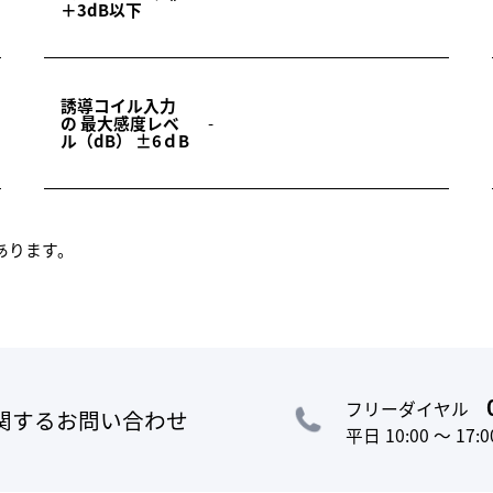
＋3dB以下
誘導コイル入力
の 最大感度レベ
-
ル（dB） ±6ｄB
あります。
フリーダイヤル
関するお問い合わせ
平日 10:00 ～ 