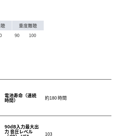
難聴
重度難聴
0
90
100
電池寿命（連続
約180 時間
時間）
90dB入力最大出
力 音圧レベル
103