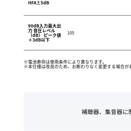
HFA±5dB
90dB入力最大出
力 音圧レベル
105
（dB） ピーク値
＋3dB以下
※電池寿命は使用条件により異なります。
※本仕様は改良のため、お断わりなく変更する場合が
補聴器、集音器に