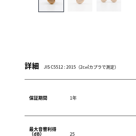
詳細
JIS C5512 : 2015（2c㎥カプラで測定）
保証期間
1年
最大音響利得
（dB）
25