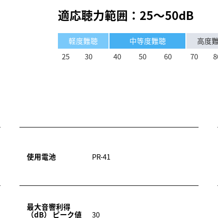
適応聴力範囲：25～50dB
軽度難聴
中等度難聴
高度
25
30
40
50
60
70
8
使用電池
PR-41
最大音響利得
（dB） ピーク値
30